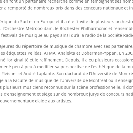
ute en font un partenaire recherché comme en témoignent ses nomb
er a remporté de nombreux prix dans des concours nationaux et int
érique du Sud et en Europe et il a été l’invité de plusieurs orches
l’Orchestre Métropolitain, le Rochester Philharmonic et l’ensembl
festivals de musique au pays ainsi qu’à la radio de la Société Rad
ajeures du répertoire de musique de chambre avec ses partenaires 
 les étiquettes Pelléas, ATMA, Analekta et Doberman-Yppan. En 2002,
 l’originalité et le raffinement. Depuis, il a eu plusieurs occasio
 amené peu à peu à modifier sa perspective de l’esthétique de la m
Fleisher et André Laplante. Son doctorat de l’Université de Montré
é à la Faculté de musique de l’Université de Montréal où il enseign
s plusieurs musiciens reconnus sur la scène professionnelle. Il do
es d’enseignement et siège sur de nombreux jurys de concours natio
ouvernementaux d’aide aux artistes.