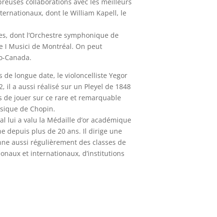
reuses collaborations avec les meilleurs
ernationaux, dont le William Kapell, le
tres, dont l’Orchestre symphonique de
e I Musici de Montréal. On peut
io-Canada.
de longue date, le violoncelliste Yegor
 il a aussi réalisé sur un Pleyel de 1848
ns de jouer sur ce rare et remarquable
usique de Chopin.
al lui a valu la Médaille d’or académique
e depuis plus de 20 ans. Il dirige une
nne aussi régulièrement des classes de
naux et internationaux, d’institutions