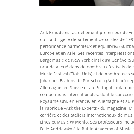
Arik Braude est actuellement professeur de v
où il a dirigé le département de cordes de 199
performance harmonieux et équilibré» (Sulzbac
Europe et en Asie. Ses récentes interprétatio
Bargemusic de New York ainsi qu’à Genève (Sui
Braude a joué dans de nombreux festivals de 
Music Festival (États-Unis) et de nombreuses sé
Johannes Brahms de Pörtschach (Autriche) depu
Allemagne, en Suisse et au Portugal, notamm
compétitions internationales, dont le concours
Royaume-Uni, en France, en Allemagne et au P
la rubrique «Ask the Experts» du magazine. M.
carrière et des ateliers internationaux de mus
Linos et Music @ Menlo. Ses professeurs inclu
Felix Andrievsky à la Rubin Academy of Music