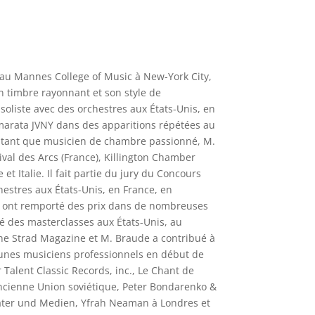
 au Mannes College of Music à New-York City,
n timbre rayonnant et son style de
oliste avec des orchestres aux États-Unis, en
amarata JVNY dans des apparitions répétées au
En tant que musicien de chambre passionné, M.
al des Arcs (France), Killington Chamber
t Italie. Il fait partie du jury du Concours
estres aux États-Unis, en France, en
s ont remporté des prix dans de nombreuses
né des masterclasses aux États-Unis, au
he Strad Magazine et M. Braude a contribué à
jeunes musiciens professionnels en début de
 Talent Classic Records, inc., Le Chant de
ancienne Union soviétique, Peter Bondarenko &
eater und Medien, Yfrah Neaman à Londres et