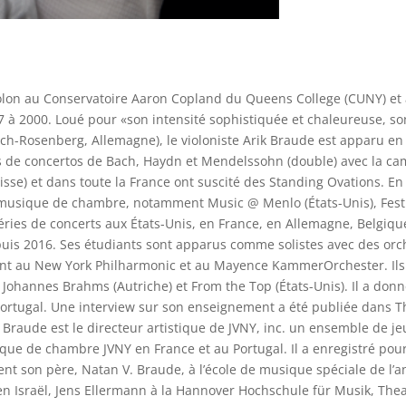
iolon au Conservatoire Aaron Copland du Queens College (CUNY) et
7 à 2000. Loué pour «son intensité sophistiquée et chaleureuse, so
h-Rosenberg, Allemagne), le violoniste Arik Braude est apparu en s
ns de concertos de Bach, Haydn et Mendelssohn (double) avec la c
sse) et dans toute la France ont suscité des Standing Ovations. 
musique de chambre, notamment Music @ Menlo (États-Unis), Festiv
ries de concerts aux États-Unis, en France, en Allemagne, Belgique e
is 2016. Ses étudiants sont apparus comme solistes avec des orch
ent au New York Philharmonic et au Mayence KammerOrchester. Il
 Johannes Brahms (Autriche) et From the Top (États-Unis). Il a don
ortugal. Une interview sur son enseignement a été publiée dans T
 Braude est le directeur artistique de JVNY, inc. un ensemble de 
ique de chambre JVNY en France et au Portugal. Il a enregistré pour
ent son père, Natan V. Braude, à l’école de musique spéciale de l’
 en Israël, Jens Ellermann à la Hannover Hochschule für Musik, Th